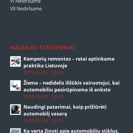
VI Nedirbame
VII Nedirbame
NAUJAUSI STRAIPSNIAI
Kemperių remontas – retai aptinkama
praktika Lietuvoje
2019-01-03 - 16:42
Žiema – nedidelis iššūkis vairuotojui, kai
automobiliu pasirūpinama iš anksto
2018-11-05 - 12:40
Naudingi patarimai, kaip prižiūrėti
automobilį vasarą
2018-07-24 - 10:27
Ką verta žinoti apie automobilių stiklus,