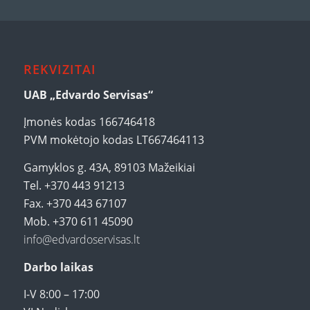
REKVIZITAI
UAB „Edvardo Servisas“
Įmonės kodas 166746418
PVM mokėtojo kodas LT667464113
Gamyklos g. 43A, 89103 Mažeikiai
Tel. +370 443 91213
Fax. +370 443 67107
Mob. +370 611 45090
info@edvardoservisas.lt
Darbo laikas
I-V 8:00 – 17:00