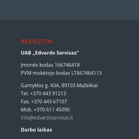
REKVIZITAI
UAB „Edvardo Servisas“
Įmonės kodas 166746418
PVM mokėtojo kodas LT667464113
Gamyklos g. 43A, 89103 Mažeikiai
Tel. +370 443 91213
Fax. +370 443 67107
Mob. +370 611 45090
info@edvardoservisas.lt
Darbo laikas