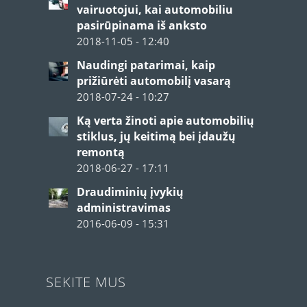
vairuotojui, kai automobiliu
pasirūpinama iš anksto
2018-11-05 - 12:40
Naudingi patarimai, kaip
prižiūrėti automobilį vasarą
2018-07-24 - 10:27
Ką verta žinoti apie automobilių
stiklus, jų keitimą bei įdaužų
remontą
2018-06-27 - 17:11
Draudiminių įvykių
administravimas
2016-06-09 - 15:31
SEKITE MUS