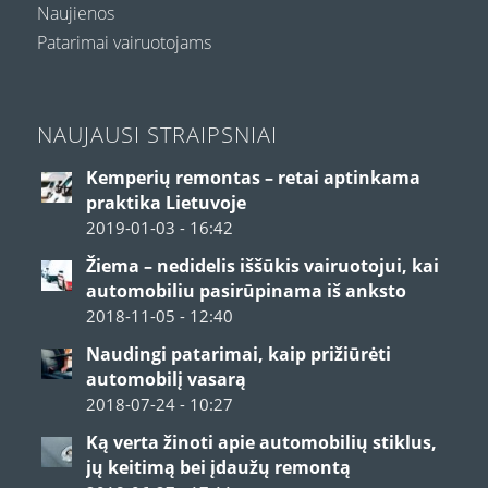
Naujienos
Patarimai vairuotojams
NAUJAUSI STRAIPSNIAI
Kemperių remontas – retai aptinkama
praktika Lietuvoje
2019-01-03 - 16:42
Žiema – nedidelis iššūkis vairuotojui, kai
automobiliu pasirūpinama iš anksto
2018-11-05 - 12:40
Naudingi patarimai, kaip prižiūrėti
automobilį vasarą
2018-07-24 - 10:27
Ką verta žinoti apie automobilių stiklus,
jų keitimą bei įdaužų remontą