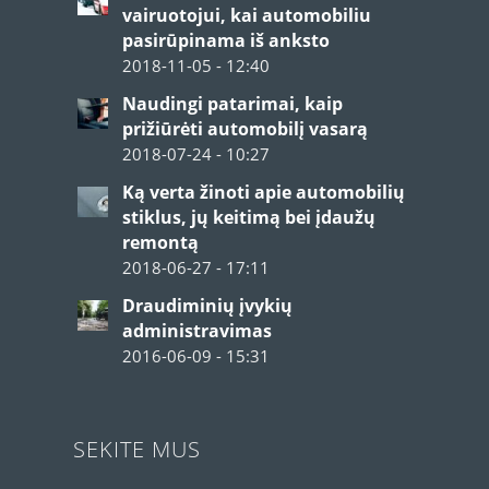
vairuotojui, kai automobiliu
pasirūpinama iš anksto
2018-11-05 - 12:40
Naudingi patarimai, kaip
prižiūrėti automobilį vasarą
2018-07-24 - 10:27
Ką verta žinoti apie automobilių
stiklus, jų keitimą bei įdaužų
remontą
2018-06-27 - 17:11
Draudiminių įvykių
administravimas
2016-06-09 - 15:31
SEKITE MUS