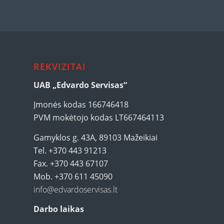
REKVIZITAI
UAB „Edvardo Servisas“
Įmonės kodas 166746418
PVM mokėtojo kodas LT667464113
Gamyklos g. 43A, 89103 Mažeikiai
Tel. +370 443 91213
Fax. +370 443 67107
Mob. +370 611 45090
info@edvardoservisas.lt
Darbo laikas