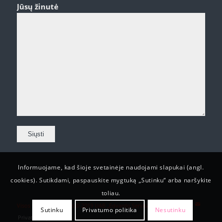
Jūsų žinutė
Informuojame, kad šioje svetainėje naudojami slapukai (angl.
cookies). Sutikdami, paspauskite mygtuką „Sutinku“ arba naršykite
toliau.
Visos teisės saugomos © 2019 UAB „Edvardo Servisas“
Sutinku
Privatumo politika
Nesutinku
Privatumo politika