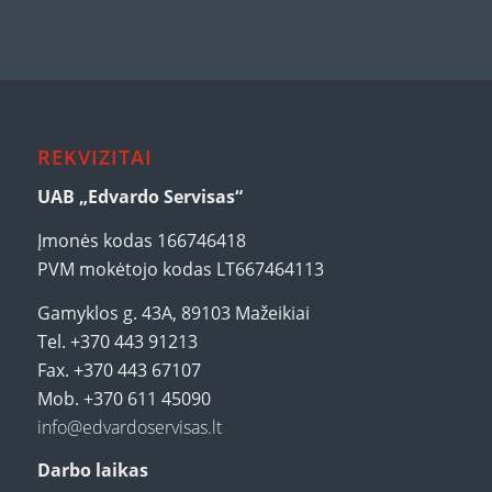
REKVIZITAI
UAB „Edvardo Servisas“
Įmonės kodas 166746418
PVM mokėtojo kodas LT667464113
Gamyklos g. 43A, 89103 Mažeikiai
Tel. +370 443 91213
Fax. +370 443 67107
Mob. +370 611 45090
info@edvardoservisas.lt
Darbo laikas