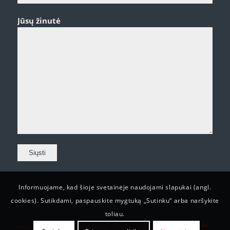
Jūsų žinutė
Informuojame, kad šioje svetainėje naudojami slapukai (angl.
cookies). Sutikdami, paspauskite mygtuką „Sutinku“ arba naršykite
toliau.
Visos teisės saugomos © 2019 UAB „Edvardo Servisas“