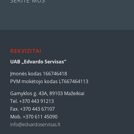
SEKITE MUS
REKVIZITAI
UAB „Edvardo Servisas“
Įmonės kodas 166746418
PVM mokėtojo kodas LT667464113
Gamyklos g. 43A, 89103 Mažeikiai
Tel. +370 443 91213
Fax. +370 443 67107
Mob. +370 611 45090
info@edvardoservisas.lt