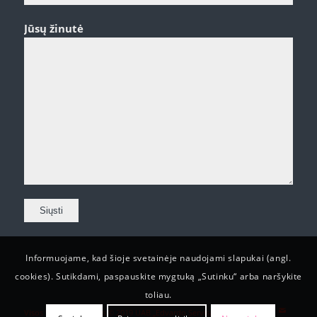
Jūsų žinutė
Informuojame, kad šioje svetainėje naudojami slapukai (angl.
cookies). Sutikdami, paspauskite mygtuką „Sutinku“ arba naršykite
toliau.
Visos teisės saugomos © 2019 UAB „Edvardo Servisas“