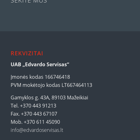
SEKITE MUS
REKVIZITAI
UAB „Edvardo Servisas“
Įmonės kodas 166746418
PVM mokėtojo kodas LT667464113
Gamyklos g. 43A, 89103 Mažeikiai
Tel. +370 443 91213
Fax. +370 443 67107
Mob. +370 611 45090
info@edvardoservisas.lt