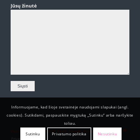
Jūsų žinutė
Informuojame, kad šioje svetainėje naudojami slapukai (angl.
cookies). Sutikdami, paspauskite mygtuką „Sutinku“ arba naršykite
toliau.
Visos teisės saugomos © 2019 UAB „Edvardo Servisas“
Sutinku
Privatumo politika
Nesutinku
Privatumo politika