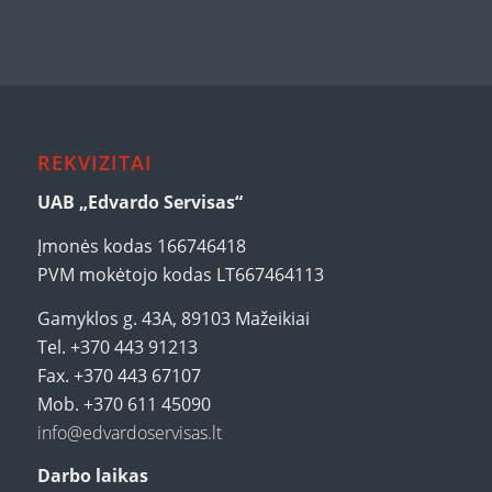
REKVIZITAI
UAB „Edvardo Servisas“
Įmonės kodas 166746418
PVM mokėtojo kodas LT667464113
Gamyklos g. 43A, 89103 Mažeikiai
Tel. +370 443 91213
Fax. +370 443 67107
Mob. +370 611 45090
info@edvardoservisas.lt
Darbo laikas