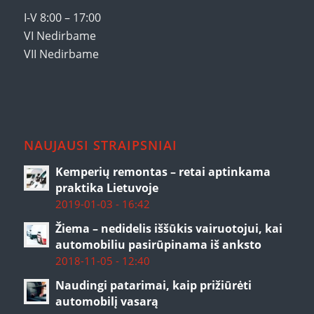
I-V 8:00 – 17:00
VI Nedirbame
VII Nedirbame
NAUJAUSI STRAIPSNIAI
Kemperių remontas – retai aptinkama
praktika Lietuvoje
2019-01-03 - 16:42
Žiema – nedidelis iššūkis vairuotojui, kai
automobiliu pasirūpinama iš anksto
2018-11-05 - 12:40
Naudingi patarimai, kaip prižiūrėti
automobilį vasarą