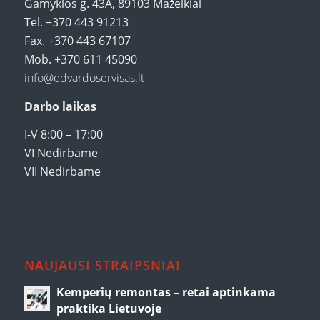
Gamyklos g. 43A, 89103 Mažeikiai
Tel. +370 443 91213
Fax. +370 443 67107
Mob. +370 611 45090
info@edvardoservisas.lt
Darbo laikas
I-V 8:00 – 17:00
VI Nedirbame
VII Nedirbame
NAUJAUSI STRAIPSNIAI
Kemperių remontas – retai aptinkama
praktika Lietuvoje