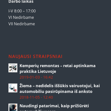
Darbo laikas
I-V 8:00 – 17:00
VI Nedirbame
VII Nedirbame
NAUJAUSI STRAIPSNIAI
Kemperių remontas – retai aptinkama
praktika Lietuvoje
2019-01-03 - 16:42
Žiema – nedidelis iššūkis vairuotojui, kai
automobiliu pasirūpinama iš anksto
2018-11-05 - 12:40
Naudingi patarimai, kaip prižiūrėti