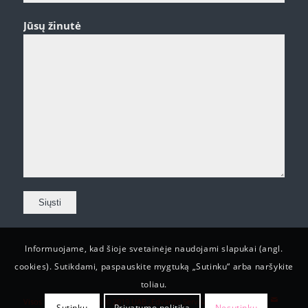
Jūsų žinutė
Informuojame, kad šioje svetainėje naudojami slapukai (angl.
cookies). Sutikdami, paspauskite mygtuką „Sutinku“ arba naršykite
toliau.
Visos teisės saugomos © 2019 UAB „Edvardo Servisas“
Sutinku
Privatumo politika
Nesutinku