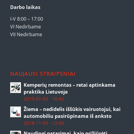
Darbo laikas
I-V 8:00 – 17:00
VI Nedirbame
VII Nedirbame
NAUJAUSI STRAIPSNIAI
Kemperių remontas – retai aptinkama
praktika Lietuvoje
2019-01-03 - 16:42
Žiema – nedidelis iššūkis vairuotojui, kai
automobiliu pasirūpinama iš anksto
2018-11-05 - 12:40
Naudingi patarimai, kaip prižiūrėti