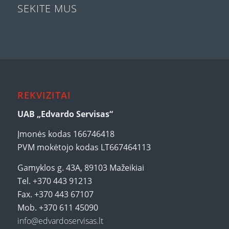
SEKITE MUS
REKVIZITAI
UAB „Edvardo Servisas“
Įmonės kodas 166746418
PVM mokėtojo kodas LT667464113
Gamyklos g. 43A, 89103 Mažeikiai
Tel. +370 443 91213
Fax. +370 443 67107
Mob. +370 611 45090
info@edvardoservisas.lt