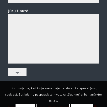
Jūsų žinutė
Informuojame, kad šioje svetainėje naudojami slapukai (angl.
cookies). Sutikdami, paspauskite mygtuką „Sutinku“ arba naršykite
toliau.
Visos teisės saugomos © 2019 UAB „Edvardo Servisas“