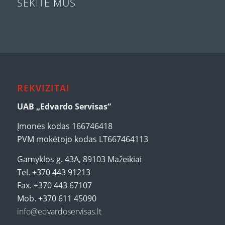
SEKITE MUS
REKVIZITAI
UAB „Edvardo Servisas“
Įmonės kodas 166746418
PVM mokėtojo kodas LT667464113
Gamyklos g. 43A, 89103 Mažeikiai
Tel. +370 443 91213
Fax. +370 443 67107
Mob. +370 611 45090
info@edvardoservisas.lt