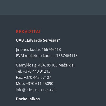
REKVIZITAI
UAB „Edvardo Servisas“
Įmonės kodas 166746418
PVM mokėtojo kodas LT667464113
Gamyklos g. 43A, 89103 Mažeikiai
Tel. +370 443 91213
Fax. +370 443 67107
Mob. +370 611 45090
info@edvardoservisas.lt
Darbo laikas