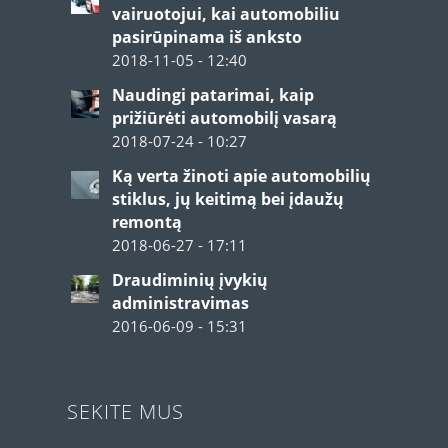
vairuotojui, kai automobiliu
pasirūpinama iš anksto
2018-11-05 - 12:40
Naudingi patarimai, kaip
prižiūrėti automobilį vasarą
2018-07-24 - 10:27
Ką verta žinoti apie automobilių
stiklus, jų keitimą bei įdaužų
remontą
2018-06-27 - 17:11
Draudiminių įvykių
administravimas
2016-06-09 - 15:31
SEKITE MUS