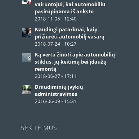
vairuotojui, kai automobiliu
pasirūpinama iš anksto
2018-11-05 - 12:40
Naudingi patarimai, kaip
prižiūrėti automobilį vasarą
2018-07-24 - 10:27
Ką verta žinoti apie automobilių
stiklus, jų keitimą bei įdaužų
remontą
2018-06-27 - 17:11
Draudiminių įvykių
administravimas
2016-06-09 - 15:31
SEKITE MUS