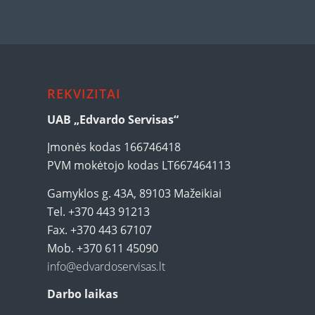
REKVIZITAI
UAB „Edvardo Servisas“
Įmonės kodas 166746418
PVM mokėtojo kodas LT667464113
Gamyklos g. 43A, 89103 Mažeikiai
Tel. +370 443 91213
Fax. +370 443 67107
Mob. +370 611 45090
info@edvardoservisas.lt
Darbo laikas