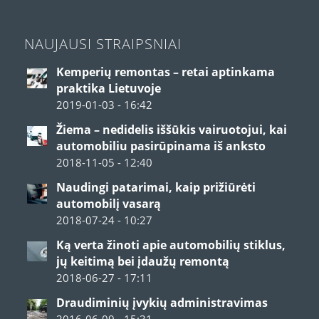
NAUJAUSI STRAIPSNIAI
Kemperių remontas – retai aptinkama
praktika Lietuvoje
2019-01-03 - 16:42
Žiema – nedidelis iššūkis vairuotojui, kai
automobiliu pasirūpinama iš anksto
2018-11-05 - 12:40
Naudingi patarimai, kaip prižiūrėti
automobilį vasarą
2018-07-24 - 10:27
Ką verta žinoti apie automobilių stiklus,
jų keitimą bei įdaužų remontą
2018-06-27 - 17:11
Draudiminių įvykių administravimas