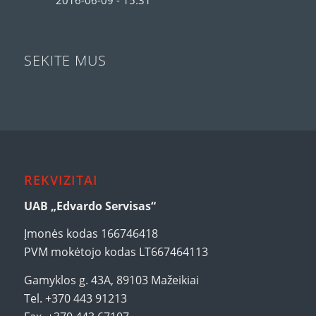
2016-06-09 - 15:31
SEKITE MUS
REKVIZITAI
UAB „Edvardo Servisas“
Įmonės kodas 166746418
PVM mokėtojo kodas LT667464113
Gamyklos g. 43A, 89103 Mažeikiai
Tel. +370 443 91213