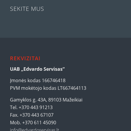
SEKITE MUS
REKVIZITAI
UAB „Edvardo Servisas“
Įmonės kodas 166746418
PVM mokėtojo kodas LT667464113
Gamyklos g. 43A, 89103 Mažeikiai
Tel. +370 443 91213
Fax. +370 443 67107
Mob. +370 611 45090
info@edvardoservisas.lt