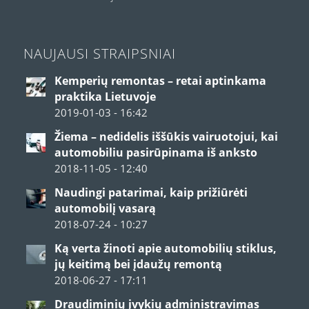
NAUJAUSI STRAIPSNIAI
Kemperių remontas – retai aptinkama
praktika Lietuvoje
2019-01-03 - 16:42
Žiema – nedidelis iššūkis vairuotojui, kai
automobiliu pasirūpinama iš anksto
2018-11-05 - 12:40
Naudingi patarimai, kaip prižiūrėti
automobilį vasarą
2018-07-24 - 10:27
Ką verta žinoti apie automobilių stiklus,
jų keitimą bei įdaužų remontą
2018-06-27 - 17:11
Draudiminių įvykių administravimas