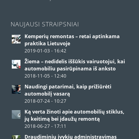
NAUJAUSI STRAIPSNIAI
Kemperių remontas – retai aptinkama
praktika Lietuvoje
2019-01-03 - 16:42
Žiema – nedidelis iššūkis vairuotojui, kai
automobiliu pasirūpinama iš anksto
2018-11-05 - 12:40
Naudingi patarimai, kaip prižiūrėti
automobilį vasarą
2018-07-24 - 10:27
Ką verta žinoti apie automobilių stiklus,
jų keitimą bei įdaužų remontą
2018-06-27 - 17:11
Draudiminių įvykių administravimas