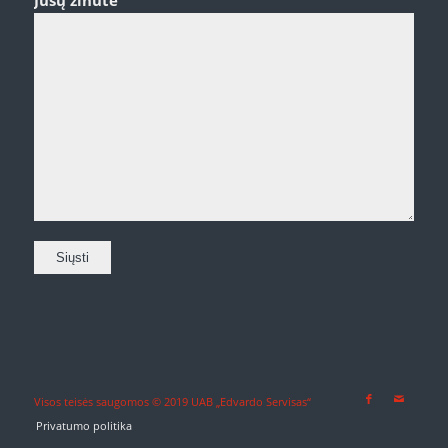
Visos teisės saugomos © 2019 UAB „Edvardo Servisas“
Privatumo politika