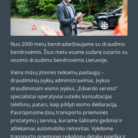
Nuo 2000 metų bendradarbiaujame su draudimo
bendrovėmis. Šiuo metu esame sudarę sutartis su
visomis draudimo bendrovėmis Lietuvoje.
Viena mūsų įmonės teikiamų paslaugų –
draudiminių įvykių administravimas. Įvykus
draudiminiam eismo įvykiui, „Edvardo serviso“
specialistai operatyviai suteiks konsultacijas
telefonu, patars, kaip pildyti eismo deklaraciją.
Pasirūpinsime Jūsų transporto priemonės
pristatymu į servisą, kuriame šalinami gedimai ir
atliekamas automobilio remontas. Vykdome
transporto priemonei reikalingų detalių paiešką ir