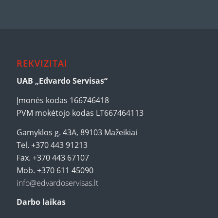
REKVIZITAI
UAB „Edvardo Servisas“
Įmonės kodas 166746418
PVM mokėtojo kodas LT667464113
Gamyklos g. 43A, 89103 Mažeikiai
Tel. +370 443 91213
Fax. +370 443 67107
Mob. +370 611 45090
info@edvardoservisas.lt
Darbo laikas