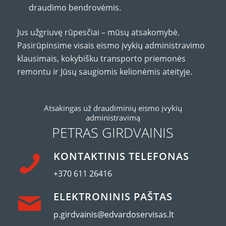
draudimo bendrovėmis.
Jus užgriuvę rūpesčiai – mūsų atsakomybė.
Pasirūpinsime visais eismo įvykių administravimo
klausimais, kokybišku transporto priemonės
remontu ir Jūsų saugiomis kelionėmis ateityje.
Atsakingas už draudiminių eismo įvykių
administravimą
PETRAS GIRDVAINIS
KONTAKTINIS TELEFONAS
+370 611 26416
ELEKTRONINIS PAŠTAS
p.girdvainis@edvardoservisas.lt