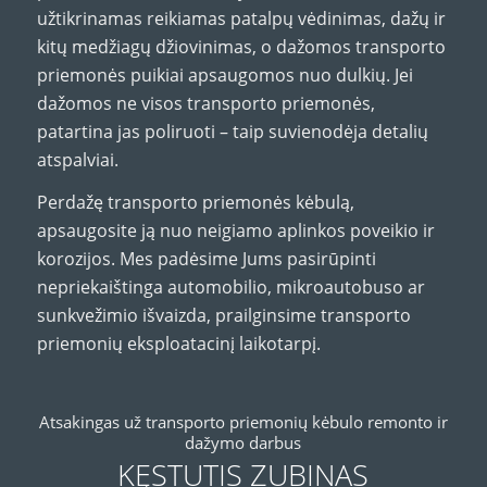
užtikrinamas reikiamas patalpų vėdinimas, dažų ir
kitų medžiagų džiovinimas, o dažomos transporto
priemonės puikiai apsaugomos nuo dulkių. Jei
dažomos ne visos transporto priemonės,
patartina jas poliruoti – taip suvienodėja detalių
atspalviai.
Perdažę transporto priemonės kėbulą,
apsaugosite ją nuo neigiamo aplinkos poveikio ir
korozijos. Mes padėsime Jums pasirūpinti
nepriekaištinga automobilio, mikroautobuso ar
sunkvežimio išvaizda, prailginsime transporto
priemonių eksploatacinį laikotarpį.
Atsakingas už transporto priemonių kėbulo remonto ir
dažymo darbus
KĘSTUTIS ZUBINAS