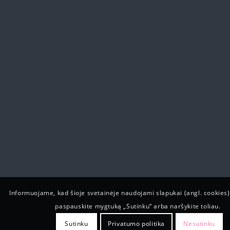
Informuojame, kad šioje svetainėje naudojami slapukai (angl. cookies)
paspauskite mygtuką „Sutinku“ arba naršykite toliau.
Sutinku
Privatumo politika
Nesutinku