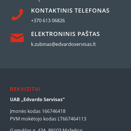
KONTAKTINIS TELEFONAS
+370 613 06826
ELEKTRONINIS PAŠTAS
k.zubinas@edvardoservisas.lt
REKVIZITAI
UAB „Edvardo Servisas“
Įmonės kodas 166746418
PVM mokėtojo kodas LT667464113
Gamyklos g. 43A, 89103 Mažeikiai