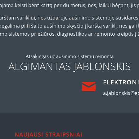
ama keisti bent kartą per du metus, nes, laikui bėgant, ji
arštam varikliui, nes uždaroje aušinimo sistemoje susidaręs s
egalima pilti šalto aušinimo skysčio į karštą variklį, nes gali
 sistemos priežiūros, diagnostikos ar remonto kreiptis į šio
Atsakingas už aušinimo sistemų remontą
ALGIMANTAS JABLONSKIS
ELEKTRONI
a.jablonskis@e
NAUJAUSI STRAIPSNIAI