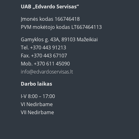
UAB „Edvardo Servisas“
Įmonės kodas 166746418
PVM mokėtojo kodas LT667464113
Gamyklos g. 43A, 89103 Mažeikiai
Tel. +370 443 91213
Fax. +370 443 67107
Mob. +370 611 45090
info@edvardoservisas.lt
Darbo laikas
I-V 8:00 – 17:00
VI Nedirbame
VII Nedirbame