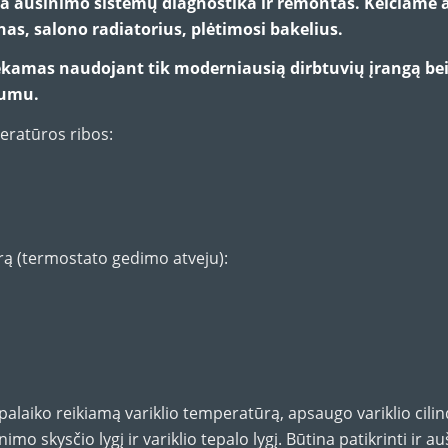
ama aušinimo sistemų diagnostika ir remontas. Keičiame
rnas, salono radiatorius, plėtimosi bakelius.
ekamas naudojant tik moderniausią dirbtuvių įrangą be
rumu.
eratūros ribos:
rą (termostato gedimo atveju):
palaiko reikiamą variklio temperatūrą, apsaugo variklio cilin
nimo skysčio lygį ir variklio tepalo lygį. Būtina patikrinti ir 