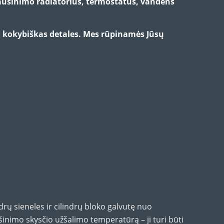
 aušinimo radiatorius, termostatus, vandens
i kokybiškas detales. Mes rūpinamės Jūsų
drų sieneles ir cilindrų bloko galvutę nuo
aušinimo skysčio užšalimo temperatūrą – ji turi būti