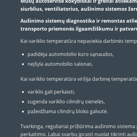
Mūsų autoservise kokybiškai ir greitai atliek
siurblius, ventiliatorius, aušinimo sistemos ža
Aušinimo sistemų diagnostika ir remontas atli
transporto priemonės ilgaamžiškumu ir patva
Kai variklio temperatūra nepasiekia darbinės temp
padidėja automobilio kuro sąnaudos,
neįšyla automobilio salonas.
Kai variklio temperatūra viršija darbinę temperatū
variklis gali perkaisti,
sugenda variklio cilindrų sienelės,
pažeidžiama cilindrų bloko galvutė.
Tvarkinga, reguliariai prižiūrima aušinimo sistema 
perkaitimo. Labai svarbu įprasti nuolat tikrinti auši