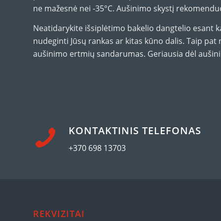
ne mažesnė nei -35°C. Aušinimo skystį rekomenduoj
Neatidarykite išsiplėtimo bakelio dangtelio esant k
nudeginti Jūsų rankas ar kitas kūno dalis. Taip pat n
aušinimo ertmių sandarumas. Geriausia dėl aušinimo
KONTAKTINIS TELEFONAS
+370 698 13703
REKVIZITAI