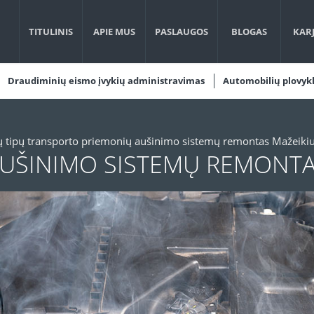
TITULINIS
APIE MUS
PASLAUGOS
BLOGAS
KAR
Draudiminių eismo įvykių administravimas
Automobilių plovyk
ų tipų transporto priemonių aušinimo sistemų remontas Mažeiki
UŠINIMO SISTEMŲ REMONT