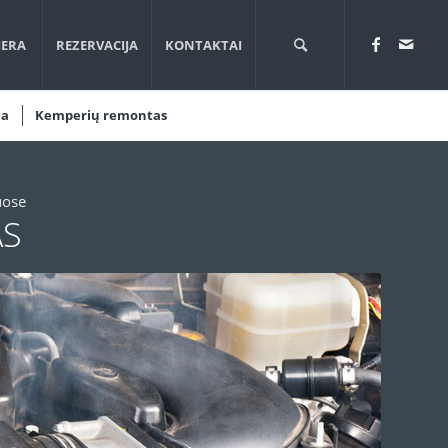
JERA
REZERVACIJA
KONTAKTAI
la
Kemperių remontas
uose
AS