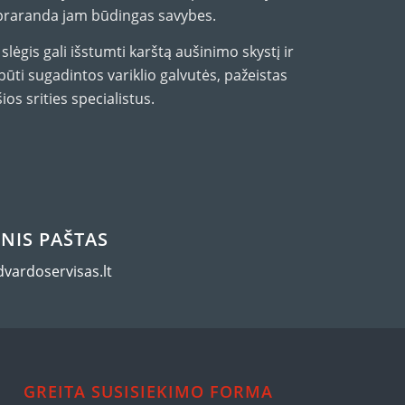
s praranda jam būdingas savybes.
lėgis gali išstumti karštą aušinimo skystį ir
 būti sugadintos variklio galvutės, pažeistas
s srities specialistus.
NIS PAŠTAS
dvardoservisas.lt
GREITA SUSISIEKIMO FORMA